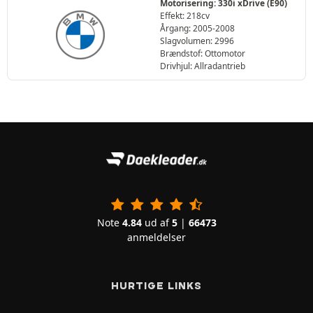
Motorisering: 330i xDrive (E90)
Effekt: 218cv
Årgang: 2005-2008
Slagvolumen: 2996
Brændstof: Ottomotor
Drivhjul: Allradantrieb
Note
4.84
ud af
5
|
66473
anmeldelser
HURTIGE LINKS