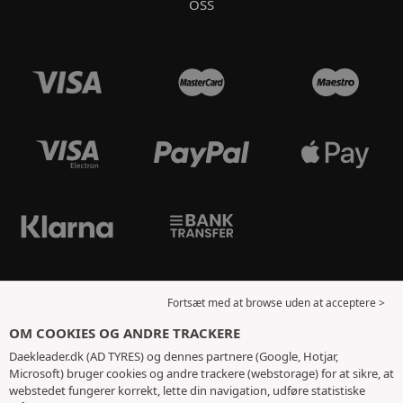
OSS
Fortsæt med at browse uden at acceptere >
OM COOKIES OG ANDRE TRACKERE
Daekleader.dk (AD TYRES) og dennes partnere (Google, Hotjar,
Microsoft) bruger cookies og andre trackere (webstorage) for at sikre, at
webstedet fungerer korrekt, lette din navigation, udføre statistiske