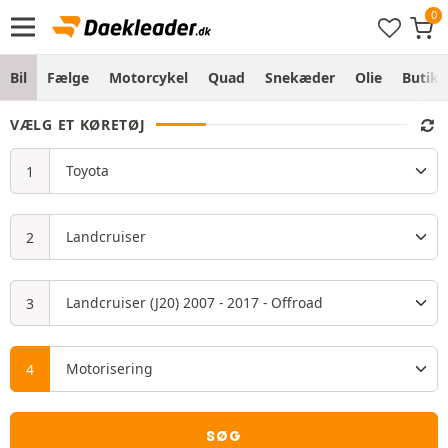
Bil
Fælge
Motorcykel
Quad
Snekæder
Olie
Butik
VÆLG ET KØRETØJ
SØG