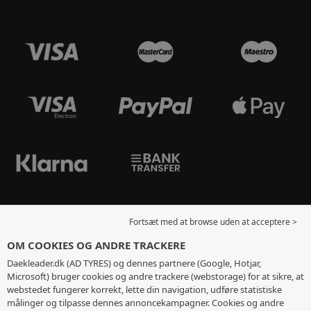
Fortsæt med at browse uden at acceptere >
OM COOKIES OG ANDRE TRACKERE
Daekleader.dk (AD TYRES) og dennes partnere (Google, Hotjar,
Microsoft) bruger cookies og andre trackere (webstorage) for at sikre, at
webstedet fungerer korrekt, lette din navigation, udføre statistiske
målinger og tilpasse dennes annoncekampagner. Cookies og andre