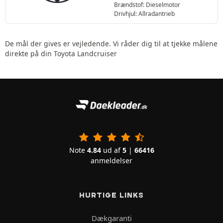
Brændstof: Dieselmotor
Drivhjul: Allradantrieb
De mål der gives er vejledende. Vi råder dig til at tjekke målene
direkte på din Toyota Landcruiser
Note
4.84
ud af
5
|
66416
anmeldelser
HURTIGE LINKS
Dækgaranti