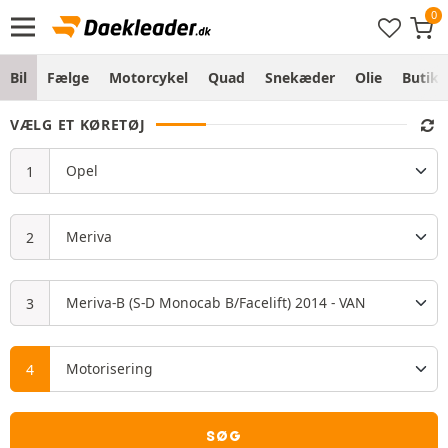
Bil
Fælge
Motorcykel
Quad
Snekæder
Olie
Butik
VÆLG ET KØRETØJ
SØG