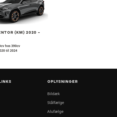
NTOR (KM) 2020 -
0cv hos 390cv
020 til 2024
LINKS
OPLYSNINGER
Bildæk
Stålfælge
Alufælge