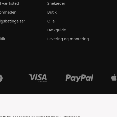
il værksted
Snekæder
ksomheden
Butik
lgsbetingelser
Olie
Dækguide
itik
Levering og montering