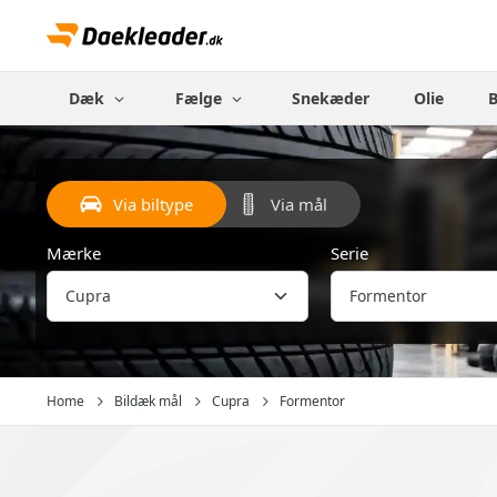
Dæk
Fælge
Snekæder
Olie
Via biltype
Via mål
Mærke
Serie
Home
Bildæk mål
Cupra
Formentor