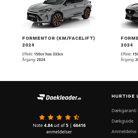
FORMENTOR (KM/FACELIFT)
FORME
2024
2024
Effekt:
150cv hos 333cv
Effekt:
15
Årgang:
2024
Årgang:
2
HURTIGE 
Dækgaranti
Dækguide
Note
4.84
ud af
5
|
66416
Anmeldelse
anmeldelser