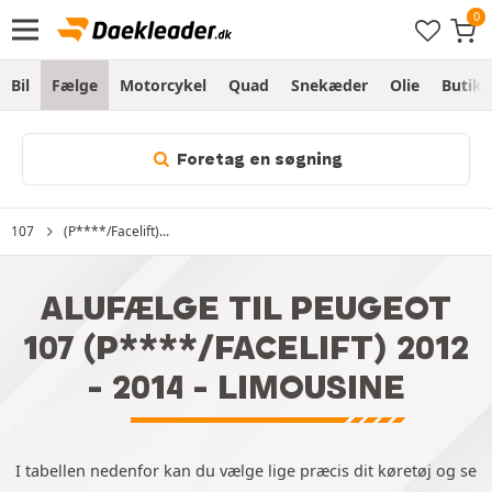
Bil
Fælge
Motorcykel
Quad
Snekæder
Olie
Butik
Foretag en søgning
107
(P****/Facelift)...
ALUFÆLGE TIL PEUGEOT
107 (P****/FACELIFT) 2012
- 2014 - LIMOUSINE
I tabellen nedenfor kan du vælge lige præcis dit køretøj og se