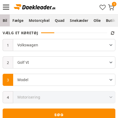
Bil
Fælge
Motorcykel
Quad
Snekæder
Olie
Butik
VÆLG ET KØRETØJ
SØG