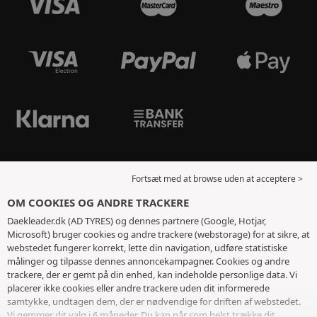
Fortsæt med at browse uden at acceptere >
OM COOKIES OG ANDRE TRACKERE
Daekleader.dk (AD TYRES) og dennes partnere (Google, Hotjar,
Microsoft) bruger cookies og andre trackere (webstorage) for at sikre, at
webstedet fungerer korrekt, lette din navigation, udføre statistiske
målinger og tilpasse dennes annoncekampagner. Cookies og andre
trackere, der er gemt på din enhed, kan indeholde personlige data. Vi
placerer ikke cookies eller andre trackere uden dit informerede
samtykke, undtagen dem, der er nødvendige for driften af ​​webstedet.
Vi gemmer dit valg i 6 måneder. Du kan når som helst trække dit