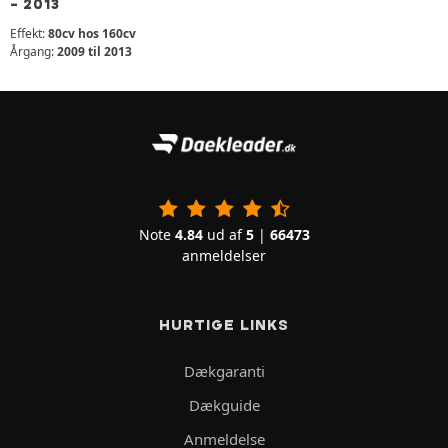
- 2013
Effekt:
80cv hos 160cv
Årgang:
2009 til 2013
Note
4.84
ud af
5
|
66473
anmeldelser
HURTIGE LINKS
Dækgaranti
Dækguide
Anmeldelse