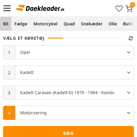
Bil
Fælge
Motorcykel
Quad
Snekæder
Olie
Butik
VÆLG ET KØRETØJ
SØG