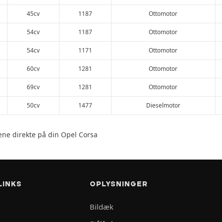
45cv
1187
Ottomotor
54cv
1187
Ottomotor
54cv
1171
Ottomotor
60cv
1281
Ottomotor
69cv
1281
Ottomotor
50cv
1477
Dieselmotor
lene direkte på din Opel Corsa
LINKS
OPLYSNINGER
Bildæk