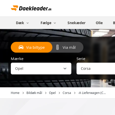
Dæk
Fælge
Snekæder
Olie
Via biltype
Via mål
Mærke
Serie
Home
Bildæk mål
Opel
Corsa
-A Lieferwagen (C...