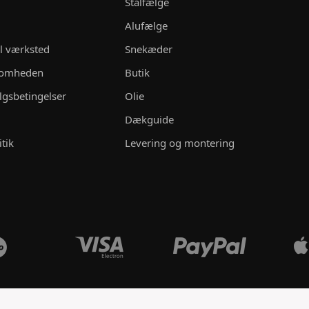
Stålfælge
Alufælge
il værksted
Snekæder
ksomheden
Butik
lgsbetingelser
Olie
Dækguide
itik
Levering og montering