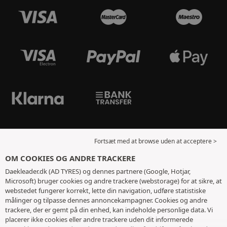
Fortsæt med at browse uden at acceptere >
OM COOKIES OG ANDRE TRACKERE
Daekleader.dk (AD TYRES) og dennes partnere (Google, Hotjar,
Microsoft) bruger cookies og andre trackere (webstorage) for at sikre, at
webstedet fungerer korrekt, lette din navigation, udføre statistiske
målinger og tilpasse dennes annoncekampagner. Cookies og andre
trackere, der er gemt på din enhed, kan indeholde personlige data. Vi
placerer ikke cookies eller andre trackere uden dit informerede