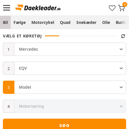
Bil
Fælge
Motorcykel
Quad
Snekæder
Olie
Butik
VÆLG ET KØRETØJ
SØG