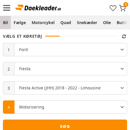
Bil
Fælge
Motorcykel
Quad
Snekæder
Olie
Butik
VÆLG ET KØRETØJ
SØG