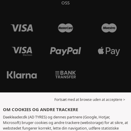
OSS
Fortsæt med at browse uden at acceptere >
OM COOKIES OG ANDRE TRACKERE
Daekleader.dk (AD TYRES) og dennes partnere (Google, Hotjar,
Microsoft) bruger cookies og andre trackere (webstorage) for at sikre, at
webstedet fungerer korrekt, lette din navigation, udføre statistiske